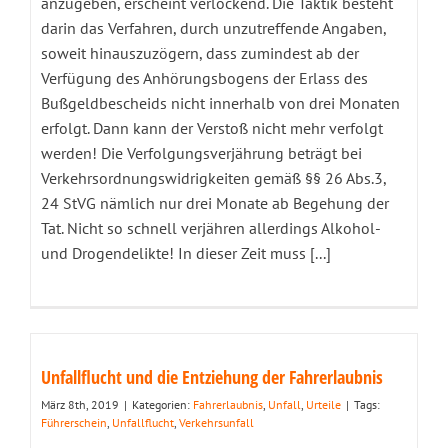
anzugeben, erscheint verlockend. Die Taktik besteht
darin das Verfahren, durch unzutreffende Angaben,
soweit hinauszuzögern, dass zumindest ab der
Verfügung des Anhörungsbogens der Erlass des
Bußgeldbescheids nicht innerhalb von drei Monaten
erfolgt. Dann kann der Verstoß nicht mehr verfolgt
werden! Die Verfolgungsverjährung beträgt bei
Verkehrsordnungswidrigkeiten gemäß §§ 26 Abs.3,
24 StVG nämlich nur drei Monate ab Begehung der
Tat. Nicht so schnell verjähren allerdings Alkohol-
und Drogendelikte! In dieser Zeit muss [...]
Unfallflucht und die Entziehung der Fahrerlaubnis
März 8th, 2019
|
Kategorien:
Fahrerlaubnis
,
Unfall
,
Urteile
|
Tags:
Führerschein
,
Unfallflucht
,
Verkehrsunfall