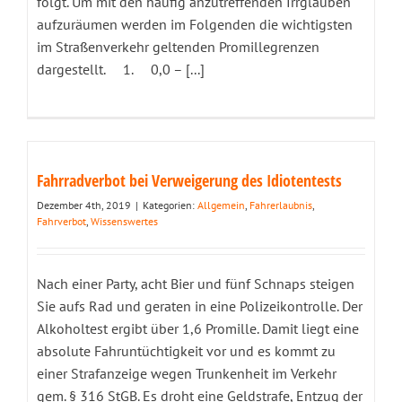
folgt. Um mit den häufig anzutreffenden Irrglauben
aufzuräumen werden im Folgenden die wichtigsten
im Straßenverkehr geltenden Promillegrenzen
dargestellt. 1. 0,0 – [...]
Fahrradverbot bei Verweigerung des Idiotentests
Dezember 4th, 2019
|
Kategorien:
Allgemein
,
Fahrerlaubnis
,
Fahrverbot
,
Wissenswertes
Nach einer Party, acht Bier und fünf Schnaps steigen
Sie aufs Rad und geraten in eine Polizeikontrolle. Der
Alkoholtest ergibt über 1,6 Promille. Damit liegt eine
absolute Fahruntüchtigkeit vor und es kommt zu
einer Strafanzeige wegen Trunkenheit im Verkehr
gem. § 316 StGB. Es droht eine Geldstrafe, Entzug der