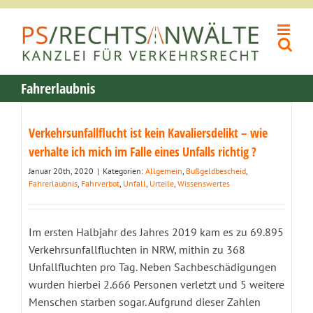
Zum
Inhalt
springen
Fahrerlaubnis
Verkehrsunfallflucht ist kein Kavaliersdelikt – wie
verhalte ich mich im Falle eines Unfalls richtig ?
Januar 20th, 2020
|
Kategorien:
Allgemein
,
Bußgeldbescheid
,
Fahrerlaubnis
,
Fahrverbot
,
Unfall
,
Urteile
,
Wissenswertes
Im ersten Halbjahr des Jahres 2019 kam es zu 69.895
Verkehrsunfallfluchten in NRW, mithin zu 368
Unfallfluchten pro Tag. Neben Sachbeschädigungen
wurden hierbei 2.666 Personen verletzt und 5 weitere
Menschen starben sogar. Aufgrund dieser Zahlen