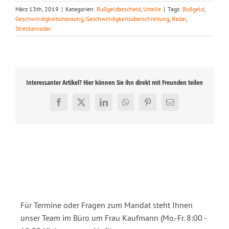
März 13th, 2019
|
Kategorien:
Bußgeldbescheid
,
Urteile
|
Tags:
Bußgeld
,
Geschwindigkeitsmessung
,
Geschwindigkeitsüberschreitung
,
Radar
,
Streckenradar
Interessanter Artikel? Hier können Sie ihn direkt mit Freunden teilen
Facebook
X
LinkedIn
WhatsApp
Pinterest
E-
Mail
Für Termine oder Fragen zum Mandat steht Ihnen
unser Team im Büro um Frau Kaufmann (Mo.-Fr. 8:00 -