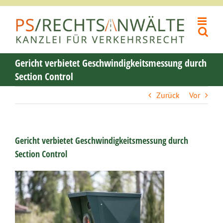
Zum
Inhalt
springen
Gericht verbietet Geschwindigkeitsmessung durch
Section Control
Zurück
Vor
Gericht verbietet Geschwindigkeitsmessung durch
Section Control