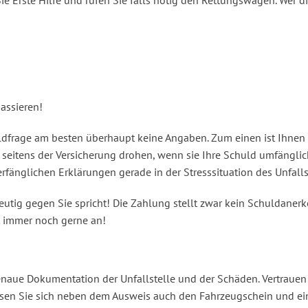
 Sie Erste Hilfe und rufen Sie falls nötig den Rettungswagen. Wer d
assieren!
ldfrage am besten überhaupt keine Angaben. Zum einen ist Ihnen 
 seitens der Versicherung drohen, wenn sie Ihre Schuld umfängli
fänglichen Erklärungen gerade in der Stresssituation des Unfalls
eutig gegen Sie spricht! Die Zahlung stellt zwar kein Schuldanerk
t immer noch gerne an!
naue Dokumentation der Unfallstelle und der Schäden. Vertrauen S
 Lassen Sie sich neben dem Ausweis auch den Fahrzeugschein und e