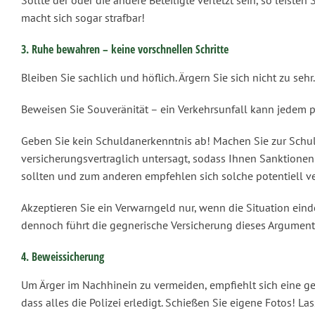
Sollte der oder die andere Beteiligte verletzt sein, so leisten
macht sich sogar strafbar!
3. Ruhe bewahren – keine vorschnellen Schritte
Bleiben Sie sachlich und höflich. Ärgern Sie sich nicht zu sehr.
Beweisen Sie Souveränität – ein Verkehrsunfall kann jedem p
Geben Sie kein Schuldanerkenntnis ab! Machen Sie zur Schu
versicherungsvertraglich untersagt, sodass Ihnen Sanktionen
sollten und zum anderen empfehlen sich solche potentiell ver
Akzeptieren Sie ein Verwarngeld nur, wenn die Situation eind
dennoch führt die gegnerische Versicherung dieses Argumen
4. Beweissicherung
Um Ärger im Nachhinein zu vermeiden, empfiehlt sich eine ge
dass alles die Polizei erledigt. Schießen Sie eigene Fotos!