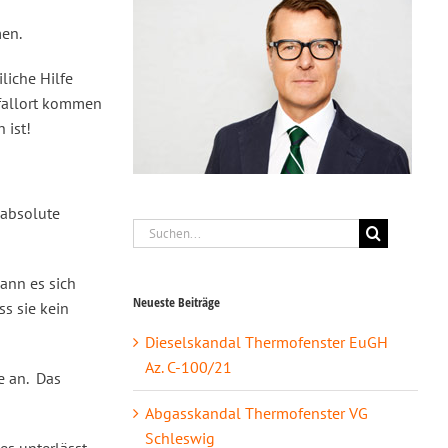
men.
liche Hilfe
nfallort kommen
 ist!
 absolute
Suche
nach:
kann es sich
Neueste Beiträge
ss sie kein
Dieselskandal Thermofenster EuGH
Az. C-100/21
e an. Das
Abgasskandal Thermofenster VG
Schleswig