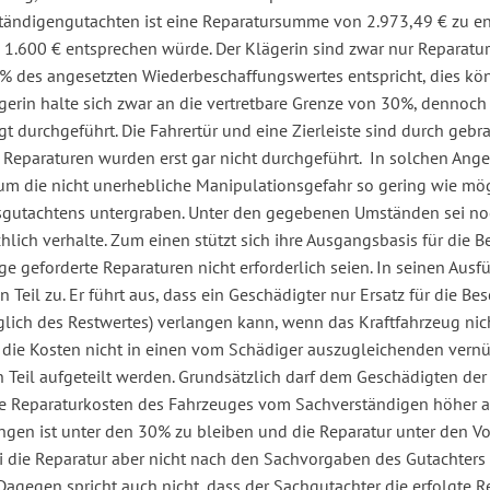
tändigengutachten ist eine Reparatursumme von 2.973,49 € zu 
1.600 € entsprechen würde. Der Klägerin sind zwar nur Reparatu
% des angesetzten Wiederbeschaffungswertes entspricht, dies kö
ägerin halte sich zwar an die vertretbare Grenze von 30%, dennoc
 durchgeführt. Die Fahrertür und eine Zierleiste sind durch gebra
Reparaturen wurden erst gar nicht durchgeführt. In solchen Ange
um die nicht unerhebliche Manipulationsgefahr so gering wie mög
gutachtens untergraben. Unter den gegebenen Umständen sei noc
hlich verhalte. Zum einen stützt sich ihre Ausgangsbasis für die 
ge geforderte Reparaturen nicht erforderlich seien. In seinen Aus
eil zu. Er führt aus, dass ein Geschädigter nur Ersatz für die Be
ich des Restwertes) verlangen kann, wenn das Kraftfahrzeug nic
n die Kosten nicht in einen vom Schädiger auszugleichenden vern
eil aufgeteilt werden. Grundsätzlich darf dem Geschädigten der 
ie Reparaturkosten des Fahrzeuges vom Sachverständigen höher a
en ist unter den 30% zu bleiben und die Reparatur unter den V
 die Reparatur aber nicht nach den Sachvorgaben des Gutachters 
Dagegen spricht auch nicht, dass der Sachgutachter die erfolgte R