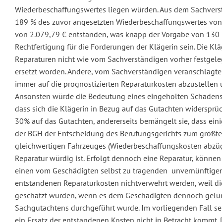
Wiederbeschaffungswertes liegen würden. Aus dem Sachvers
189 % des zuvor angesetzten Wiederbeschaffungswertes von 
von 2.079,79 € entstanden, was knapp der Vorgabe von 130 
Rechtfertigung für die Forderungen der Klägerin sein. Die Kl
Reparaturen nicht wie vom Sachverständigen vorher festgelegt
ersetzt worden. Andere, vom Sachverständigen veranschlagte 
immer auf die prognostizierten Reparaturkosten abzustellen 
Ansonsten würde die Bedeutung eines eingeholten Schadens
dass sich die Klägerin in Bezug auf das Gutachten widersprüc
30% auf das Gutachten, andererseits bemängelt sie, dass eini
der BGH der Entscheidung des Berufungsgerichts zum größten T
gleichwertigen Fahrzeuges (Wiederbeschaffungskosten abzügl
Reparatur würdig ist. Erfolgt dennoch eine Reparatur, könne
einen vom Geschädigten selbst zu tragenden unvernünftigen T
entstandenen Reparaturkosten nichtverwehrt werden, weil d
geschätzt wurden, wenn es dem Geschädigten dennoch gelung
Sachgutachtens durchgeführt wurde. Im vorliegenden Fall sei
ein Ersatz der entstandenen Kosten nicht in Betracht kommt. 