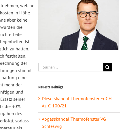
entnehmen, welche
rkosten in Höhe
nne aber keine
h wurden die
uchte Teile
legenheiten ist
lich zu halten.
h festhalten,
Berechnung der
Suche
führungen stimmt
nach:
schaffung eines
ht mehr der
Neueste Beiträge
ünftigen und
Dieselskandal Thermofenster EuGH
Ersatz seiner
Az. C-100/21
ls die 30%
orgaben des
Abgasskandal Thermofenster VG
erfolgt, sodass
Schleswig
eparatur als