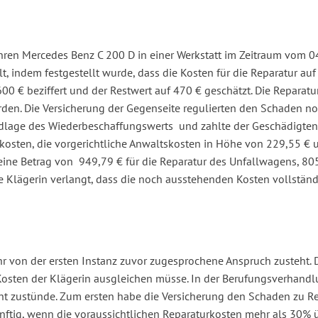
ren Mercedes Benz C 200 D in einer Werkstatt im Zeitraum vom 04
t, indem festgestellt wurde, dass die Kosten für die Reparatur auf
0 € beziffert und der Restwert auf 470 € geschätzt. Die Reparatu
rden. Die Versicherung der Gegenseite regulierten den Schaden n
rundlage des Wiederbeschaffungswerts und zahlte der Geschädigt
kosten, die vorgerichtliche Anwaltskosten in Höhe von 229,55 € 
eine Betrag von 949,79 € für die Reparatur des Unfallwagens, 80
 Klägerin verlangt, dass die noch ausstehenden Kosten vollständ
ihr von der ersten Instanz zuvor zugesprochene Anspruch zusteht. 
Kosten der Klägerin ausgleichen müsse. In der Berufungsverhandl
icht zustünde. Zum ersten habe die Versicherung den Schaden zu R
ünftig, wenn die voraussichtlichen Reparaturkosten mehr als 30%