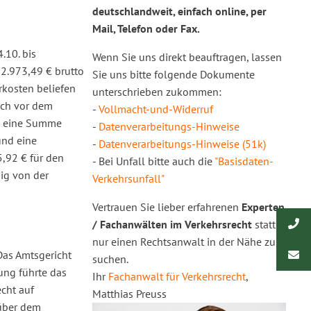
deutschlandweit, einfach online, per
Mail, Telefon oder Fax.
.10. bis
Wenn Sie uns direkt beauftragen, lassen
 2.973,49 € brutto
Sie uns bitte folgende Dokumente
rkosten beliefen
unterschrieben zukommen:
och vor dem
-
Vollmacht-und-Widerruf
en eine Summe
-
Datenverarbeitungs-Hinweise
und eine
-
Datenverarbeitungs-Hinweise (51k)
5,92 € für den
- Bei Unfall bitte auch die
"Basisdaten-
ig von der
Verkehrsunfall"
Vertrauen Sie lieber erfahrenen
Experten
/ Fachanwälten im Verkehrsrecht
statt
nur einen Rechtsanwalt in der Nähe zu
Das Amtsgericht
suchen.
ung führte das
Ihr
Fachanwalt für Verkehrsrecht
,
echt auf
Matthias Preuss
 über dem