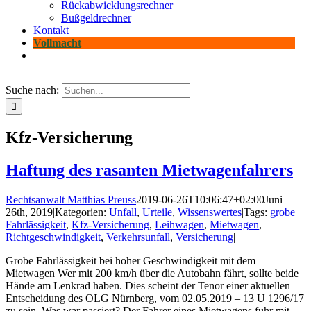
Rückabwicklungsrechner
Bußgeldrechner
Kontakt
Vollmacht
Suche nach:
Kfz-Versicherung
Haftung des rasanten Mietwagenfahrers
Rechtsanwalt Matthias Preuss
2019-06-26T10:06:47+02:00
Juni
26th, 2019
|
Kategorien:
Unfall
,
Urteile
,
Wissenswertes
|
Tags:
grobe
Fahrlässigkeit
,
Kfz-Versicherung
,
Leihwagen
,
Mietwagen
,
Richtgeschwindigkeit
,
Verkehrsunfall
,
Versicherung
|
Grobe Fahrlässigkeit bei hoher Geschwindigkeit mit dem
Mietwagen Wer mit 200 km/h über die Autobahn fährt, sollte beide
Hände am Lenkrad haben. Dies scheint der Tenor einer aktuellen
Entscheidung des OLG Nürnberg, vom 02.05.2019 – 13 U 1296/17
zu sein. Was war passiert? Der Fahrer eines Mietwagens fuhr mit