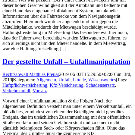
dieser hohen Geschwindigkeit auf der Autobahn und bediente mit
einer Hand das eingebaute Infotainment System, um aktuelle
Informationen über die Fahrstrecke von dem Navigationsgerät
abzurufen. Hierdurch wurde er abgelenkt und fuhr gegen die
Mittelleitplanke, wodurch der Mietwagen beschädigt wurde.
Haftungsfreistellung im Mietvertrag Das besondere war hier noch,
dass der Fahrer zwar berechtigt war den Mietwagen zu führen, es
sich allerdings nicht um den Mieter handelte. In dem Mietvertrag,
war eine Haftungsfreistellung [...]
Der gestellte Unfall – Unfallmanipulation
Rechtsanwalt Matthias Preuss
2019-06-03T15:29:50+02:00
Juni 3rd,
2019
|
Kategorien:
Allgemein
,
Unfall
,
Urteile
,
Wissenswertes
|
Tags:
Haftpflichtversicherung
,
Kfz-Versicherung
,
Schadensersatz
,
Verkehrsunfall
,
Vorsatz
|
Vorwurf einer Unfallmanipulation & die Folgen Nach der
allgemeinen Definition versteht man unter einem Verkehrsunfall, ein
plötzliches, zumindest von einem der Beteiligten nicht gewolltes
Ereignis, das im ursächlichen Zusammenhang mit dem öffentlichen
Straßenverkehr und seinen Gefahren steht und zu einem nicht
gänzlich belanglosen Sach- oder Körperschaden führt. Ohne das
Merkmal des Unfalles muss die gegnerische Kfz-