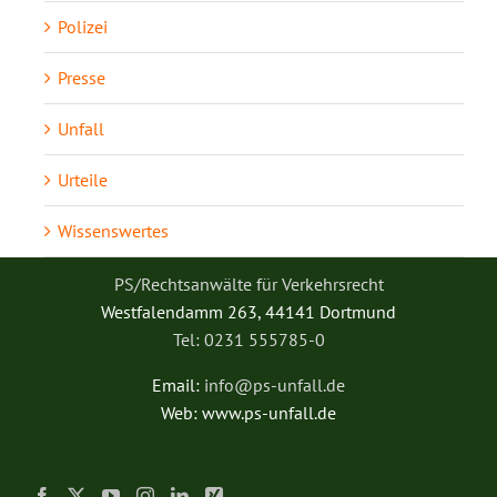
Polizei
Presse
Unfall
Urteile
Wissenswertes
PS/Rechtsanwälte für Verkehrsrecht
Westfalendamm 263, 44141 Dortmund
Tel: 0231 555785-0
Email:
info@ps-unfall.de
Web: www.ps-unfall.de