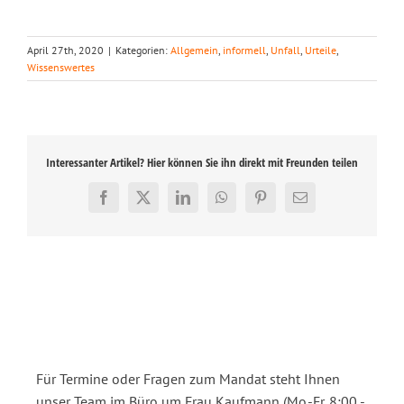
April 27th, 2020
|
Kategorien:
Allgemein
,
informell
,
Unfall
,
Urteile
,
Wissenswertes
Interessanter Artikel? Hier können Sie ihn direkt mit Freunden teilen
Facebook
X
LinkedIn
WhatsApp
Pinterest
E-
Mail
Für Termine oder Fragen zum Mandat steht Ihnen
unser Team im Büro um Frau Kaufmann (Mo.-Fr. 8:00 -